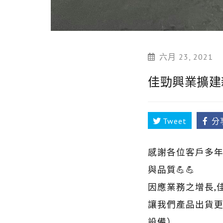
六月 23, 2021
佳勁興業擴建新
Tweet
分
感謝各位客戶多年
與品質💪💪
因應業務之增長,佳
讓我們產品出貨更
設備）