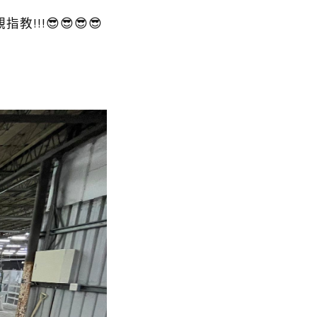
!😎😎😎😎