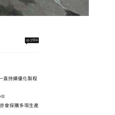
1934
會一直持續優化製程
⚙⛓
期亦會採購多項生產