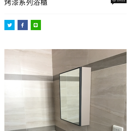
烤漆系列浴櫃